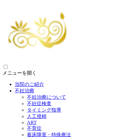
メニューを開く
当院のご紹介
不妊治療
不妊治療について
不妊症検査
タイミング指導
人工授精
ART
不育症
着床障害・特殊療法