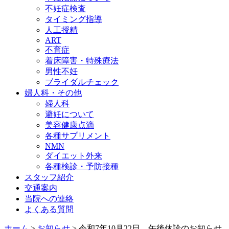
不妊症検査
タイミング指導
人工授精
ART
不育症
着床障害・特殊療法
男性不妊
ブライダルチェック
婦人科・その他
婦人科
避妊について
美容健康点滴
各種サプリメント
NMN
ダイエット外来
各種検診・予防接種
スタッフ紹介
交通案内
当院への連絡
よくある質問
ホーム
>
お知らせ
>
令和7年10月22日 午後休診のお知らせ