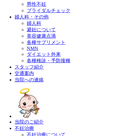
男性不妊
ブライダルチェック
婦人科・その他
婦人科
避妊について
美容健康点滴
各種サプリメント
NMN
ダイエット外来
各種検診・予防接種
スタッフ紹介
交通案内
当院への連絡
当院のご紹介
不妊治療
不妊治療について