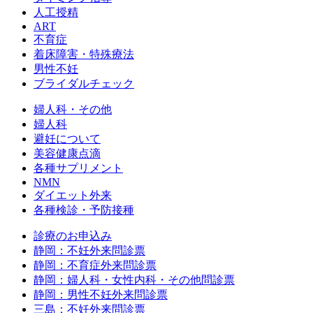
人工授精
ART
不育症
着床障害・特殊療法
男性不妊
ブライダルチェック
婦人科・その他
婦人科
避妊について
美容健康点滴
各種サプリメント
NMN
ダイエット外来
各種検診・予防接種
診療のお申込み
静岡：不妊外来問診票
静岡：不育症外来問診票
静岡：婦人科・女性内科・その他問診票
静岡：男性不妊外来問診票
三島：不妊外来問診票