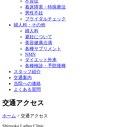
不育症
着床障害・特殊療法
男性不妊
ブライダルチェック
婦人科・その他
婦人科
避妊について
美容健康点滴
各種サプリメント
NMN
ダイエット外来
各種検診・予防接種
スタッフ紹介
交通案内
当院への連絡
よくある質問
交通アクセス
ホーム
>
交通アクセス
Shizuoka Ladies Clinic