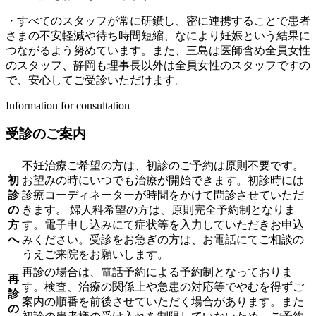
・すべてのスタッフが常に研鑽し、密に連携することで患者
さまの不安軽減や待ち時間短縮、なにより妊娠という結果に
つながるよう努めています。また、三島は医師含め全員女性
のスタッフ、静岡も理事長以外は全員女性のスタッフですの
で、安心してご受診いただけます。
Information for consultation
受診のご案内
不妊治療ご希望の方は、初診のご予約は原則不要です。
初
お望みの時にいつでも治療が開始できます。初診時には
診
診療コーディネーターが時間をかけて問診させていただ
の
きます。 婦人科希望の方は、原則完全予約制となりま
方
す。電子申し込みにて症状等を入力していただきお申込
へ
みください。受診をお急ぎの方は、お電話にてご相談の
うえご来院をお願いします。
再診の場合は、電話予約による予約制となっておりま
再
す。検査、治療の関係上や急患の対応等でやむを得ずご
診
案内の順番を前後させていただく場合があります。また
の