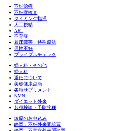
不妊治療
不妊症検査
タイミング指導
人工授精
ART
不育症
着床障害・特殊療法
男性不妊
ブライダルチェック
婦人科・その他
婦人科
避妊について
美容健康点滴
各種サプリメント
NMN
ダイエット外来
各種検診・予防接種
診療のお申込み
静岡：不妊外来問診票
静岡：不育症外来問診票