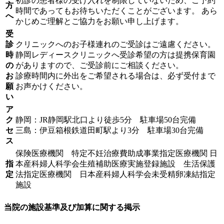
初診の患者様の受け入れを制限していないため、ご予約
方
時間であってもお待ちいただくことがございます。 あら
へ
かじめご理解とご協力をお願い申し上げます。
受
診
クリニックへのお子様連れのご受診はご遠慮ください。
時
静岡レディースクリニックへ受診希望の方は提携保育園
の
がありますので、ご受診前にご相談ください。
お
診療時間内に外出をご希望される場合は、必ず受付まで
願
お声かけください。
い
ア
ク
静岡：JR静岡駅北口より徒歩5分 駐車場50台完備
セ
三島：伊豆箱根鉄道田町駅より3分 駐車場30台完備
ス
保険医療機関 特定不妊治療費助成事業指定医療機関 日
指
本産科婦人科学会生殖補助医療実施登録施設 生活保護
定
法指定医療機関 日本産科婦人科学会未受精卵凍結指定
施設
当院の施設基準及び加算に関する掲示