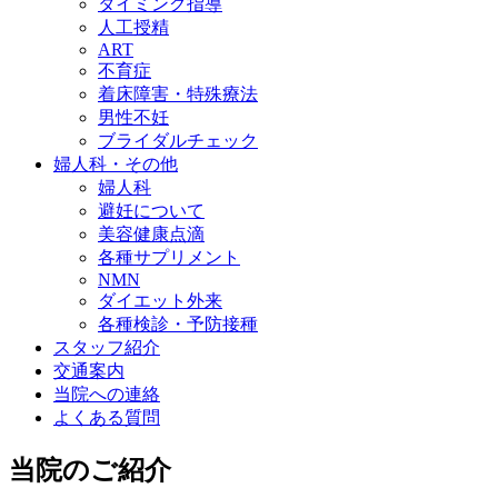
タイミング指導
人工授精
ART
不育症
着床障害・特殊療法
男性不妊
ブライダルチェック
婦人科・その他
婦人科
避妊について
美容健康点滴
各種サプリメント
NMN
ダイエット外来
各種検診・予防接種
スタッフ紹介
交通案内
当院への連絡
よくある質問
当院のご紹介