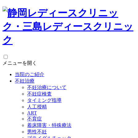
メニューを開く
当院のご紹介
不妊治療
不妊治療について
不妊症検査
タイミング指導
人工授精
ART
不育症
着床障害・特殊療法
男性不妊