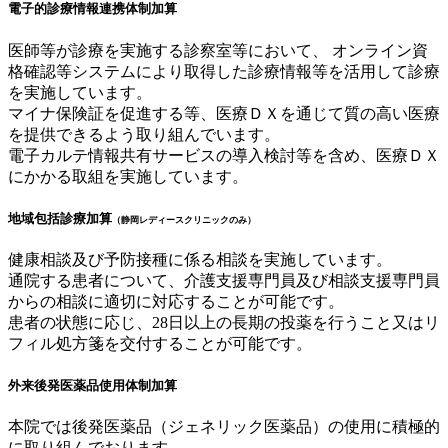
電子的診療情報連携体制加算
医師等が診療を実施する診察室等において、 オンライン資
格確認等システムにより取得した診療情報等を活用して診療
を実施しています。
マイナ保険証を促進する等、医療ＤＸを通じて質の高い医療
を提供できるよう取り組んでいます。
電子カルテ情報共有サービスの導入検討等を含め、医療ＤＸ
にかかる取組を実施しています。
地域包括診療加算
（静岡レディースクリニックのみ）
健康相談及び予防接種に係る相談を実施しています。
通院する患者について、介護支援専門員及び相談支援専門員
からの相談に適切に対応することが可能です。
患者の状態に応じ、28日以上の長期の投薬を行うこと又はリ
フィル処方箋を交付することが可能です。
外来後発医薬品使用体制加算
本院では後発医薬品（ジェネリック医薬品）の使用に積極的
に取り組んでおります。