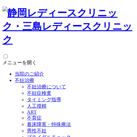
メニューを開く
当院のご紹介
不妊治療
不妊治療について
不妊症検査
タイミング指導
人工授精
ART
不育症
着床障害・特殊療法
男性不妊