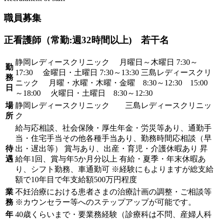
職員募集
正看護師（常勤:週32時間以上) 若干名
静岡レディースクリニック 月曜日～木曜日 7:30～
勤
17:30 金曜日・土曜日 7:30～13:30 三島レディースクリ
務
ニック 月曜・水曜・木曜・金曜 8:30～12:30 15:00
日
～18:00 火曜日・土曜日 8:30～12:30
場
静岡レディースクリニック 三島レディースクリニッ
所
ク
給与応相談、社会保険・厚生年金・労災等あり、通勤手
当・住宅手当その他各種手当あり、勤務時間応相談（早
待
出・遅出等） 賞与あり、出産・育児・介護休暇あり 昇
遇
給年1回、賞与年5か月分以上 有給・夏季・年末休暇あ
り、シフト勤務、車通勤可 ※経験にもよりますが総支給
額で10年目で年支給額500万円程度
業
不妊治療における患者さまの治療計画の調整・ご相談等
務
※カウンセラー等へのステップアップが可能です。
年
40歳くらいまで・要業務経験（診療科は不問、産婦人科