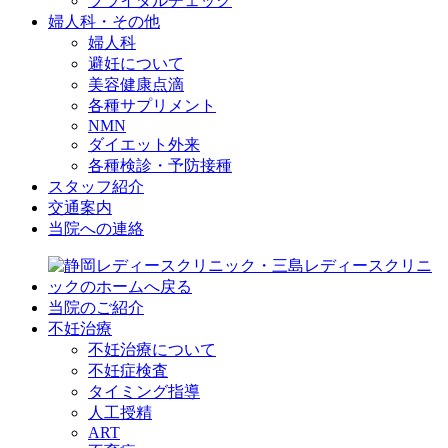
ブライダルチェック
婦人科・その他
婦人科
避妊について
美容健康点滴
各種サプリメント
NMN
ダイエット外来
各種検診・予防接種
スタッフ紹介
交通案内
当院への連絡
当院のご紹介
不妊治療
不妊治療について
不妊症検査
タイミング指導
人工授精
ART