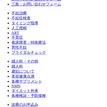
三島：お問い合わせフォーム
不妊治療
不妊症検査
タイミング指導
人工授精
ART
不育症
着床障害・特殊療法
男性不妊
ブライダルチェック
婦人科・その他
婦人科
避妊について
美容健康点滴
各種サプリメント
NMN
ダイエット外来
各種検診・予防接種
診療のお申込み