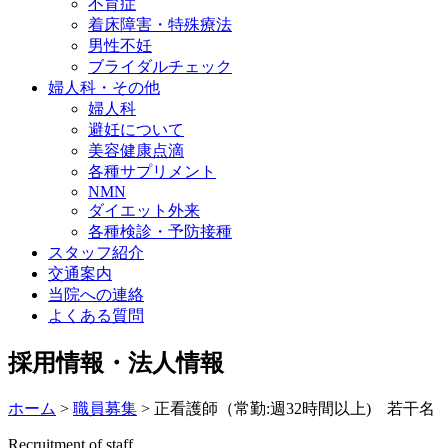
不育症
着床障害・特殊療法
男性不妊
ブライダルチェック
婦人科・その他
婦人科
避妊について
美容健康点滴
各種サプリメント
NMN
ダイエット外来
各種検診・予防接種
スタッフ紹介
交通案内
当院への連絡
よくある質問
採用情報・法人情報
ホーム
>
職員募集
>
正看護師（常勤:週32時間以上) 若干名
Recruitment of staff