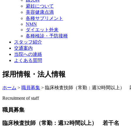
避妊について
美容健康点滴
各種サプリメント
NMN
ダイエット外来
各種検診・予防接種
スタッフ紹介
交通案内
当院への連絡
よくある質問
採用情報・法人情報
ホーム
>
職員募集
>
臨床検査技師（常勤：週32時間以上） 
Recruitment of staff
職員募集
臨床検査技師（常勤：週32時間以上） 若干名