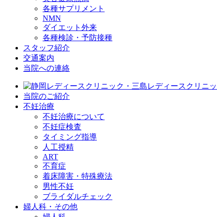
各種サプリメント
NMN
ダイエット外来
各種検診・予防接種
スタッフ紹介
交通案内
当院への連絡
当院のご紹介
不妊治療
不妊治療について
不妊症検査
タイミング指導
人工授精
ART
不育症
着床障害・特殊療法
男性不妊
ブライダルチェック
婦人科・その他
婦人科