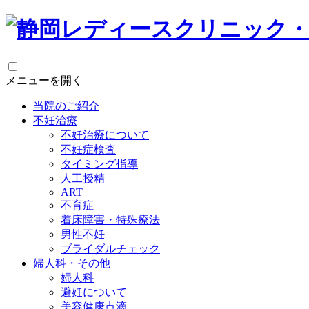
メニューを開く
当院のご紹介
不妊治療
不妊治療について
不妊症検査
タイミング指導
人工授精
ART
不育症
着床障害・特殊療法
男性不妊
ブライダルチェック
婦人科・その他
婦人科
避妊について
美容健康点滴