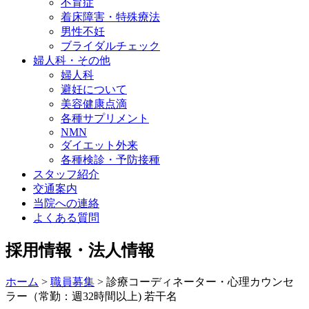
不育症
着床障害・特殊療法
男性不妊
ブライダルチェック
婦人科・その他
婦人科
避妊について
美容健康点滴
各種サプリメント
NMN
ダイエット外来
各種検診・予防接種
スタッフ紹介
交通案内
当院への連絡
よくある質問
採用情報・法人情報
ホーム
>
職員募集
>
診療コーディネーター・心理カウンセ
ラー（常勤：週32時間以上) 若干名