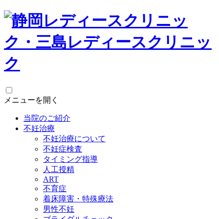
メニューを開く
当院のご紹介
不妊治療
不妊治療について
不妊症検査
タイミング指導
人工授精
ART
不育症
着床障害・特殊療法
男性不妊