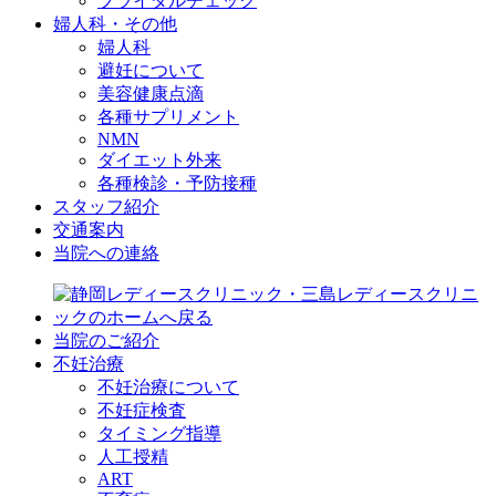
ブライダルチェック
婦人科・その他
婦人科
避妊について
美容健康点滴
各種サプリメント
NMN
ダイエット外来
各種検診・予防接種
スタッフ紹介
交通案内
当院への連絡
当院のご紹介
不妊治療
不妊治療について
不妊症検査
タイミング指導
人工授精
ART