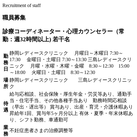
Recruitment of staff
職員募集
診療コーディネーター・心理カウンセラー（常
勤：週32時間以上) 若干名
静岡レディースクリニック 月曜日～木曜日 7:30～
勤
17:30 金曜日・土曜日 7:30～13:30 三島レディースクリ
務
ニック 月曜・水曜・木曜・金曜 8:30～12:30 15:00
日
～18:00 火曜日・土曜日 8:30～12:30
場
静岡レディースクリニック 三島レディースクリニッ
所
ク
給与応相談、社会保険・厚生年金・労災等あり、通勤手
当・住宅手当、その他各種手当あり 勤務時間応相談
待
（早出・遅出等） 賞与あり、出産・育児・介護休暇あり
遇
昇給年1回、賞与年5ヶ月分以上 有休・夏季・年末休暇あ
り、シフト勤務、車通勤可
業
不妊症患者さまの治療調整等
務