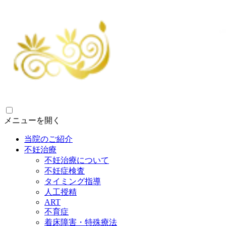
メニューを開く
当院のご紹介
不妊治療
不妊治療について
不妊症検査
タイミング指導
人工授精
ART
不育症
着床障害・特殊療法