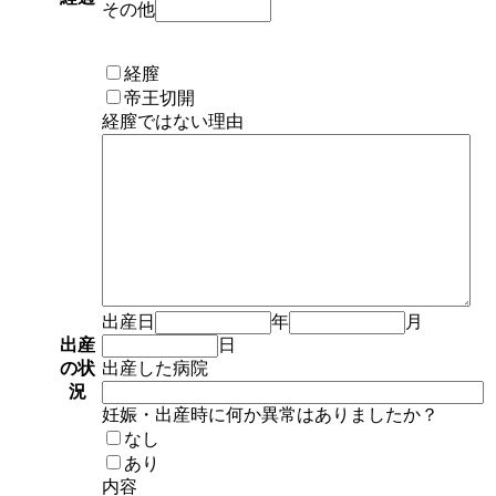
その他
経膣
帝王切開
経膣ではない理由
出産日
年
月
出産
日
の状
出産した病院
況
妊娠・出産時に何か異常はありましたか？
なし
あり
内容