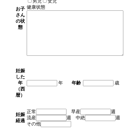
男児
女児
健康状態
お子
さん
の状
態
妊娠
した
年
年
年齢
歳
（西
暦）
正常
早産
週
妊娠
流産
週 中絶
週
経過
その他