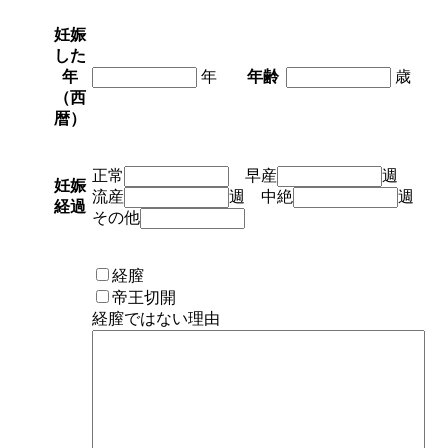
妊娠
した
年
年
年齢
歳
（西
暦）
正常
早産
週
妊娠
流産
週 中絶
週
経過
その他
経膣
帝王切開
経膣ではない理由