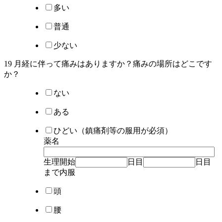
多い
普通
少ない
19 月経に伴って痛みはありますか？痛みの場所はどこです
か？
ない
ある
ひどい（鎮痛剤等の服用が必須）
薬名
生理開始
日目
日目
まで内服
頭
腰