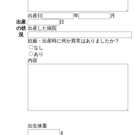
出産日
年
月
出産
日
の状
出産した病院
況
妊娠・出産時に何か異常はありましたか？
なし
あり
内容
出生体重
g