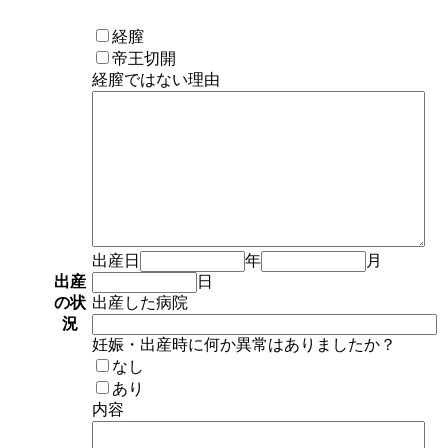
経膣
帝王切開
経膣ではない理由
出産日
年
月
出産
日
の状
出産した病院
況
妊娠・出産時に何か異常はありましたか？
なし
あり
内容