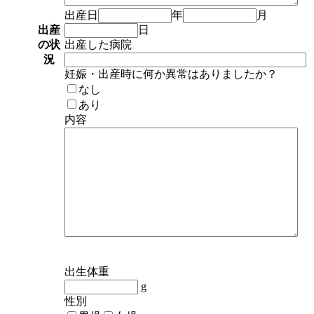
出産日
年
月
出産
日
の状
出産した病院
況
妊娠・出産時に何か異常はありましたか？
なし
あり
内容
出生体重
g
性別