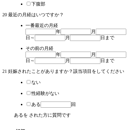
下腹部
20 最近の月経はいつですか？
一番最近の月経
年
月
日
～
月
日
まで
その前の月経
年
月
日
～
月
日
まで
21 妊娠されたことがありますか？該当項目を
してください
ない
性経験がない
ある
回
あるを
された方に質問です