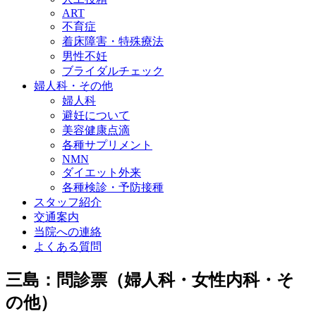
ART
不育症
着床障害・特殊療法
男性不妊
ブライダルチェック
婦人科・その他
婦人科
避妊について
美容健康点滴
各種サプリメント
NMN
ダイエット外来
各種検診・予防接種
スタッフ紹介
交通案内
当院への連絡
よくある質問
三島：問診票（婦人科・女性内科・そ
の他）