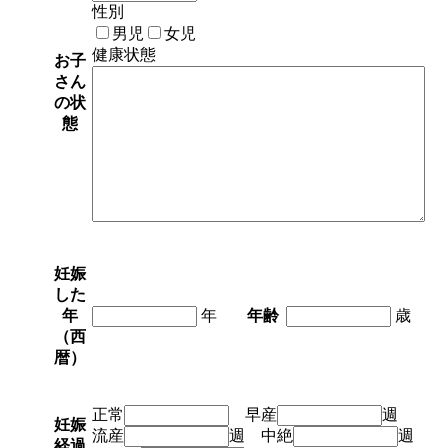
性別
男児
女児
健康状態
お子
さん
の状
態
妊娠
した
年
年
年齢
歳
（西
暦）
正常
早産
週
妊娠
流産
週 中絶
週
経過