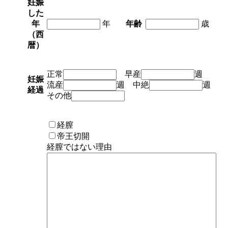
妊娠
した
年
年
年齢
歳
（西
暦）
正常
早産
週
妊娠
流産
週 中絶
週
経過
その他
経膣
帝王切開
経膣ではない理由