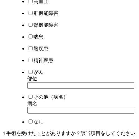
高血圧
肝機能障害
腎機能障害
喘息
脳疾患
精神疾患
がん
部位
その他（病名）
病名
なし
4 手術を受けたことがありますか？該当項目を
してください