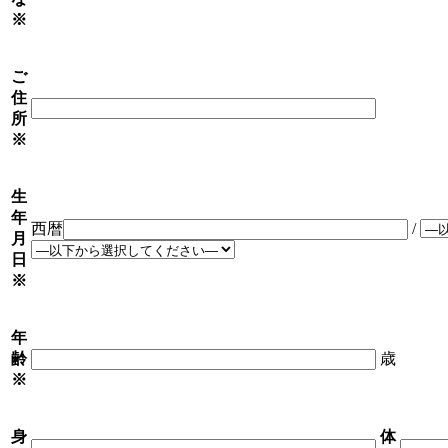
※
ご
住
所
※
生
年
西暦
/
月
日
※
年
齢
歳
※
身
体