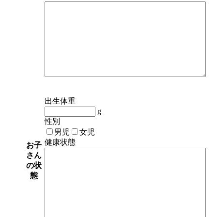
出生体重
g
性別
男児
女児
健康状態
お子
さん
の状
態