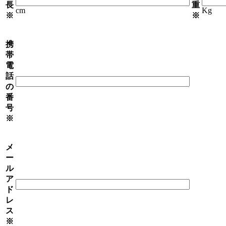
長
重
cm
Kg
※
※
携
帯
電
話
の
番
号
※
メ
ー
ル
ア
ド
レ
ス
※